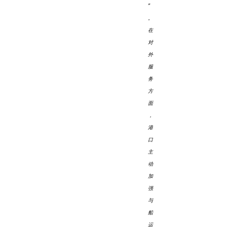
”
。
在
对
外
服
务
方
面
，
港
口
主
动
加
强
与
船
运