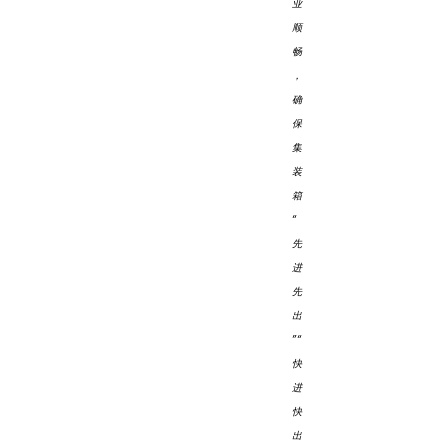
业
顺
畅
，
确
保
集
装
箱
“
先
进
先
出
”“
快
进
快
出