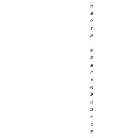
效
量
化
系
统
、
智
慧
生
产
系
统
及
铁
路
管
理
平