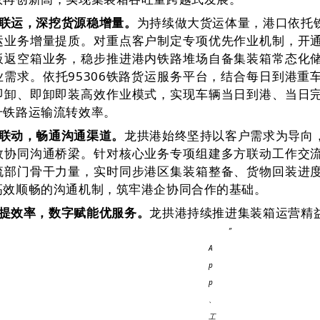
联运，深挖货源稳增量。
为持续做大货运体量，港口依托
运业务增量提质。对重点客户制定专项优先作业机制，开
板返空箱业务，稳步推进港内铁路堆场自备集装箱常态化
业需求。依托95306铁路货运服务平台，结合每日到港
即卸、即卸即装高效作业模式，实现车辆当日到港、当日
升铁路运输流转效率。
联动，畅通沟通渠道。
龙拱港始终坚持以客户需求为导向
效协同沟通桥梁。针对核心业务专项组建多方联动工作交
流部门骨干力量，实时同步港区集装箱整备、货物回装进
高效顺畅的沟通机制，筑牢港企协同合作的基础。
提效率，数字赋能优服务。
龙拱港持续推进集装箱运营精
”
A
p
p
、
工