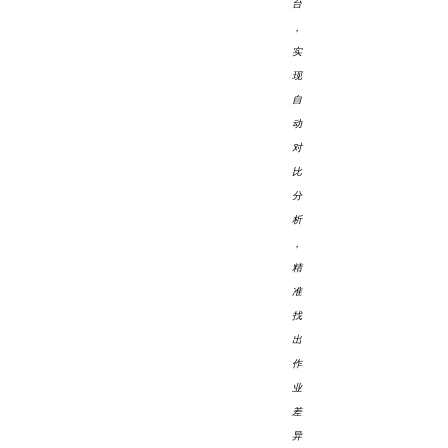
台
，
实
现
自
动
对
比
分
析
，
精
准
找
出
作
业
差
异