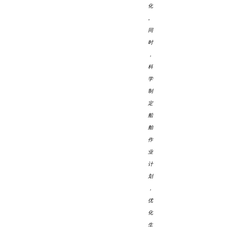
化
。
同
时
，
科
学
制
定
船
舶
作
业
计
划
，
优
化
生