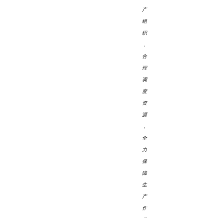
产
组
织
，
合
理
调
度
资
源
，
全
力
保
障
生
产
作