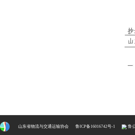
山东省物流与交通运输协会
鲁ICP备16016742号-1
鲁公网