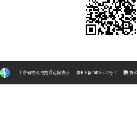
山东省物流与交通运输协会
鲁ICP备16016742号-1
鲁公网